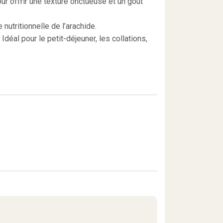
r offrir une texture onctueuse et un goût
nutritionnelle de l’arachide.
déal pour le petit-déjeuner, les collations,