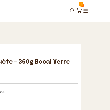
0
ète - 360g Bocal Verre
ide